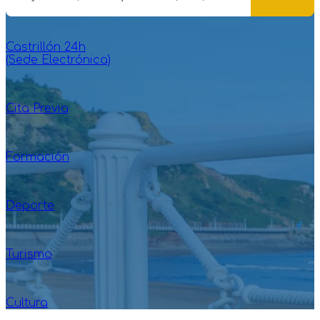
Castrillón 24h
(Sede Electrónica)
Cita Previa
Formación
Deporte
Turismo
Cultura