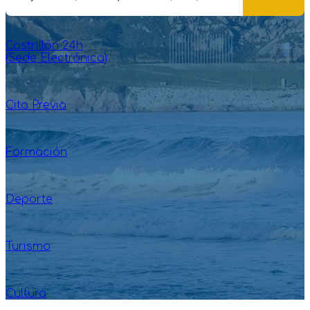
Castrillón 24h
(Sede Electrónica)
Cita Previa
Formación
Deporte
Turismo
Cultura