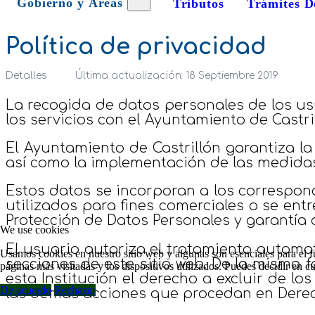
Gobierno y Áreas
Tributos
Trámites D
Política de privacidad
Detalles
Última actualización: 18 Septiembre 2019
La recogida de datos personales de los usu
los servicios con el Ayuntamiento de Castr
El Ayuntamiento de Castrillón garantiza la
así como la implementación de las medidas
Estos datos se incorporan a los correspon
utilizados para fines comerciales o se ent
Protección de Datos Personales y garantía d
We use cookies
El usuario autoriza el tratamiento automa
Usamos cookies en nuestro sitio web y algunas son esenciales para el fu
secciones de este sitio web. De la misma f
páginas más visitadas y los dispositivos utilizados. Puedes decidir en 
esta Institución el derecho a excluir de lo
De acuerdo
Rechazar
las demás acciones que procedan en Dere