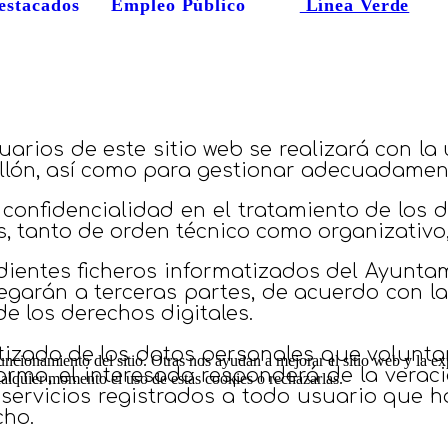
estacados
Empleo Público
Línea Verde
arios de este sitio web se realizará con la 
illón, así como para gestionar adecuadament
 confidencialidad en el tratamiento de los
, tanto de orden técnico como organizativo
dientes ficheros informatizados del Ayuntam
regarán a terceras partes, de acuerdo con la
e los derechos digitales.
tizado de los datos personales que volunt
ncionamiento del sitio. Otras nos ayudan a mejorar el sitio web y la ex
orma, el interesado responderá de la verac
cualquier momento el uso de estás cookies o rechazarlas.
s servicios registrados a todo usuario que ha
cho.