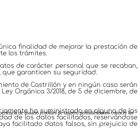
única finalidad de mejorar la prestación de
e los trámites.
 datos de carácter personal que se recaban,
, que garanticen su seguridad.
iento de Castrillón y en ningún caso serán
 Ley Orgánica 3/2018, de 5 de diciembre, de
ariamente ha suministrado en alguna de las
periencia de usuario (cookies de rastreo) permitiéndonos conocer las
idad de los datos facilitados, reservándose
ya facilitado datos falsos, sin prejuicio de