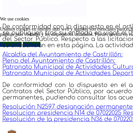
We use cookies
De conformidad con lo dispuesto en el artíc
Usamos cookies en nuestro sitio web y algunas son esenciales para el fu
se publiquen tras su entrada en vigor el 0
páginas más visitadas y los dispositivos utilizados. Puedes decidir en 
del Sector Público. Respecto a las licitac
De acuerdo
Rechazar
se encuentran en esta página. La actividad 
Alcaldía del Ayuntamiento de Castrillón:
Pleno del Ayuntamiento de Castrillón:
Patronato Municipal de Actividades Cultura
Patronato Municipal de Actividades Deport
De conformidad con lo dispuesto en el ar
Contratos del Sector Público, por acuerdo
permanentes, pudiendo consultar los acuer
Resolución N2597 designación permanente
Resolucion presidencia N14 de 07022025 
Resolución de la presidencia N36 de 0702