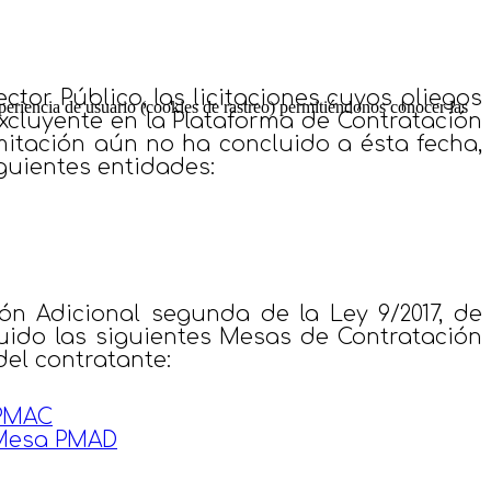
ctor Público, las licitaciones cuyos pliegos
periencia de usuario (cookies de rastreo) permitiéndonos conocer las
excluyente en la Plataforma de Contratación
amitación aún no ha concluido a ésta fecha,
iguientes entidades:
ón Adicional segunda de la Ley 9/2017, de
tuido las siguientes Mesas de Contratación
el contratante:
 PMAC
 Mesa PMAD