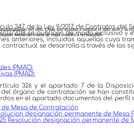
ulo 347 de la Ley 9/2017, de Contratos del Se
ncionamiento del sitio. Otras nos ayudan a mejorar el sitio web y la ex
9/03/2018 se publican de modo exclusivo y 
cualquier momento el uso de estás cookies o rechazarlas.
iones anteriores, incluidas aquellas cuya tr
contractual se desarrolla a través de las s
les (PMAC):
ivas (PMAD):
tículo 326 y el apartado 7 de la Disposici
 del órgano de contratación se han consti
dos en el apartado documentos del perfil d
 de Mesa de Contratación
Resolucion designación permanente de Mesa
2025 Resolución designación permanente de