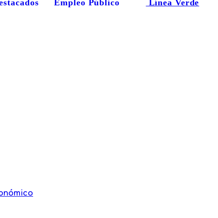
estacados
Empleo Público
Línea Verde
conómico