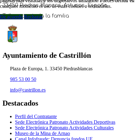
páginas más visitadas y los dispositivos utilizados. Puedes decidir en
33450 Piedras Blancas, Asturias, España
cualquier momento el uso de estás cookies o rechazarlas.
Taller para toda la familia
De acuerdo
Rechazar
Ayuntamiento de Castrillón
Plaza de Europa, 1. 33450 Piedrasblancas
985 53 00 50
info@castrillon.es
Destacados
Perfil del Contratante
Sede Electrónica Patronato Actividades Deportivas
Sede Electrónica Patronato Actividades Culturales
Museo de la Mina de Arnao
Canal Infofraude: Denuncia fondos UE