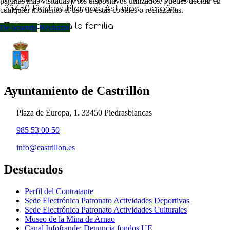
páginas más visitadas y los dispositivos utilizados. Puedes decidir en
33450 Piedras Blancas, Asturias, España
cualquier momento el uso de estás cookies o rechazarlas.
Taller para toda la familia
De acuerdo
Rechazar
Ayuntamiento de Castrillón
Plaza de Europa, 1. 33450 Piedrasblancas
985 53 00 50
info@castrillon.es
Destacados
Perfil del Contratante
Sede Electrónica Patronato Actividades Deportivas
Sede Electrónica Patronato Actividades Culturales
Museo de la Mina de Arnao
Canal Infofraude: Denuncia fondos UE