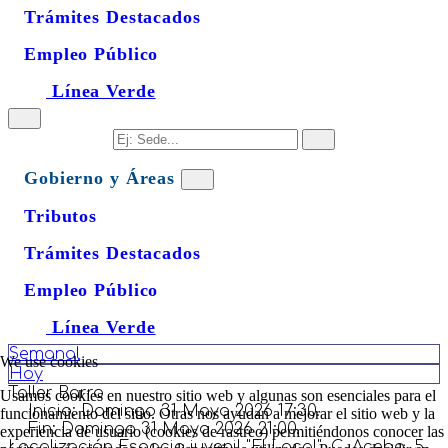
Trámites Destacados
Empleo Público
Línea Verde
Gobierno y Áreas
Tributos
Trámites Destacados
Empleo Público
Línea Verde
Semanal
We use cookies
Hoy
Taller Barro
Usamos cookies en nuestro sitio web y algunas son esenciales para el
Inicio:
Domingo 31 Mayo 2026 17:30.
funcionamiento del sitio. Otras nos ayudan a mejorar el sitio web y la
Fin:
Domingo 31 Mayo 2026 21:00.
experiencia de usuario (cookies de rastreo) permitiéndonos conocer las
Localización
Espacio juvenil "El Local", C. Acebo, 5,