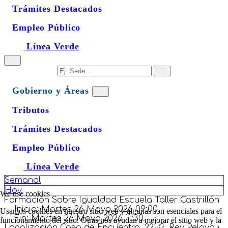
Trámites Destacados
Empleo Público
Línea Verde
Gobierno y Áreas
Tributos
Trámites Destacados
Empleo Público
Línea Verde
Semanal
Hoy
We use cookies
Formación Sobre Igualdad Escuela Taller Castrillón
Inicio:
Martes 26 Mayo 2026 09:00.
Usamos cookies en nuestro sitio web y algunas son esenciales para el
Fin:
Martes 26 Mayo 2026 11:30.
funcionamiento del sitio. Otras nos ayudan a mejorar el sitio web y la
Localización
Casa de Encuentro, 22, C. Rey Pelayo,