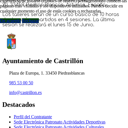
experiencia de usuario (cookies de rastreo) permitiéndonos conocer las
20, 33459 Piedras Blancas, Asturias, España
páginas más visitadas y los dispositivos utilizados. Puedes decidir en
cualquier momento el uso de estás cookies o rechazarlas.
Los talleres serán de un curso básico de 10 horas
de duración repartidos en 4 sesiones. La última
De acuerdo
Rechazar
sesión se realizará el lunes 15 de Junio.
Ayuntamiento de Castrillón
Plaza de Europa, 1. 33450 Piedrasblancas
985 53 00 50
info@castrillon.es
Destacados
Perfil del Contratante
Sede Electrónica Patronato Actividades Deportivas
Sede Electrónica Patronato Actividades Culturales