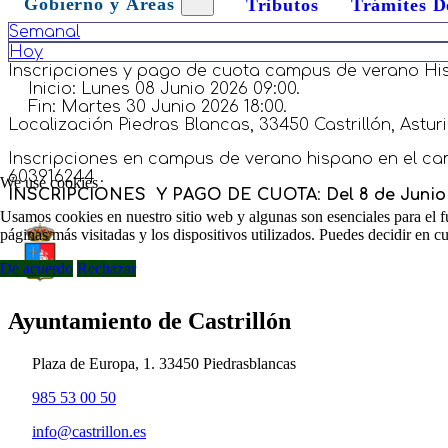
Gobierno y Áreas
Tributos
Trámites D
Semanal
Hoy
Inscripciones y pago de cuota campus de verano H
Inicio:
Lunes 08 Junio 2026 09:00.
Fin:
Martes 30 Junio 2026 18:00.
Localización
Piedras Blancas, 33450 Castrillón, Astu
Inscripciones en campus de verano hispano en el cam
603916244 .
We use cookies
INSCRIPCIONES Y PAGO DE CUOTA
:
Del 8 de Junio
Usamos cookies en nuestro sitio web y algunas son esenciales para el fu
páginas más visitadas y los dispositivos utilizados. Puedes decidir en 
De acuerdo
Rechazar
Ayuntamiento de Castrillón
Plaza de Europa, 1. 33450 Piedrasblancas
985 53 00 50
info@castrillon.es