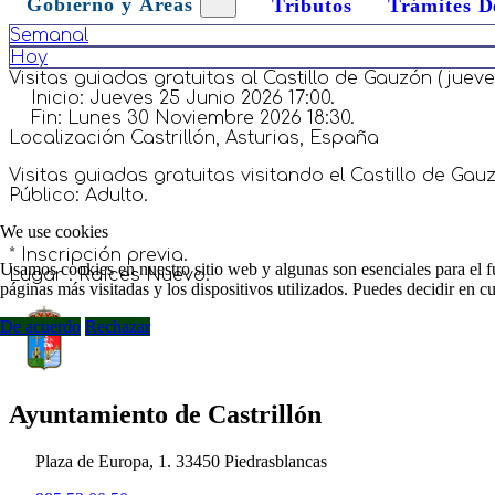
Gobierno y Áreas
Tributos
Trámites D
Semanal
Hoy
Visitas guiadas gratuitas al Castillo de Gauzón ( juev
Inicio:
Jueves 25 Junio 2026 17:00.
Fin:
Lunes 30 Noviembre 2026 18:30.
Localización
Castrillón, Asturias, España
Visitas guiadas gratuitas visitando el Castillo de Ga
Público: Adulto.
We use cookies
* Inscripción previa.
Usamos cookies en nuestro sitio web y algunas son esenciales para el fu
Lugar : Raíces Nuevo.
páginas más visitadas y los dispositivos utilizados. Puedes decidir en 
De acuerdo
Rechazar
Ayuntamiento de Castrillón
Plaza de Europa, 1. 33450 Piedrasblancas