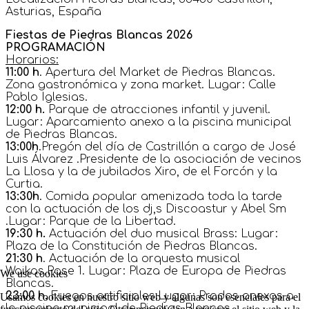
Asturias, España
Fiestas de Piedras Blancas 2026
PROGRAMACIÓN
Horarios:
11:00 h
. Apertura del Market de Piedras Blancas.
Zona gastronómica y zona market. Lugar: Calle
Pablo Iglesias.
12:00 h.
Parque de atracciones infantil y juvenil.
Lugar: Aparcamiento anexo a la piscina municipal
de Piedras Blancas.
13:00h
.Pregón del día de Castrillón a cargo de José
Luis Álvarez .Presidente de la asociación de vecinos
La Llosa y la de jubilados Xiro, de el Forcón y la
Curtia.
13:30h
. Comida popular amenizada toda la tarde
con la actuación de los dj,s Discoastur y Abel Sm
.Lugar: Parque de la Libertad.
19:30 h.
Actuación del duo musical Brass: Lugar:
Plaza de la Constitución de Piedras Blancas.
21:30 h
. Actuación de la orquesta musical
Waikas.Pase 1. Lugar: Plaza de Europa de Piedras
We use cookies
Blancas.
23:00 h.
Fuegos artificiales.Lugar: Prados anexos a
Usamos cookies en nuestro sitio web y algunas son esenciales para el
la piscina municipal de Piedras Blancas.