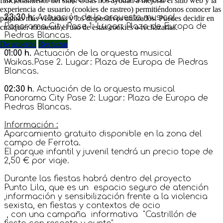
funcionamiento del sitio. Otras nos ayudan a mejorar el sitio web y la
experiencia de usuario (cookies de rastreo) permitiéndonos conocer las
23:30 h
. Actuación de la orquesta musical
páginas más visitadas y los dispositivos utilizados. Puedes decidir en
Panorama City Pase 1: Lugar: Plaza de Europa de
cualquier momento el uso de estás cookies o rechazarlas.
Piedras Blancas.
De acuerdo
Rechazar
01:00 h.
Actuación de la orquesta musical
Waikas.Pase 2. Lugar: Plaza de Europa de Piedras
Blancas.
02:30 h
. Actuación de la orquesta musical
Panorama City Pase 2: Lugar: Plaza de Europa de
Piedras Blancas.
Información :
Aparcamiento gratuito disponible en la zona del
campo de Ferrota.
El parque infantil y juvenil tendrá un precio tope de
2,50 € por viaje.
Durante las fiestas habrá dentro del proyecto
Punto Lila, que es un espacio seguro de atención
,información y sensibilización frente a la violencia
sexista, en fiestas y contextos de ocio
, con una campaña informativa "Castrillón de