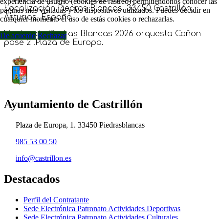
experiencia de usuario (cookies de rastreo) permitiéndonos conocer las
Localización
Piedras Blancas, 33450 Castrillón,
páginas más visitadas y los dispositivos utilizados. Puedes decidir en
Asturias, España
cualquier momento el uso de estás cookies o rechazarlas.
Fiestas de Piedras Blancas 2026 orquesta Cañon
De acuerdo
Rechazar
pase 2 .Plaza de Europa.
Ayuntamiento de Castrillón
Plaza de Europa, 1. 33450 Piedrasblancas
985 53 00 50
info@castrillon.es
Destacados
Perfil del Contratante
Sede Electrónica Patronato Actividades Deportivas
Sede Electrónica Patronato Actividades Culturales