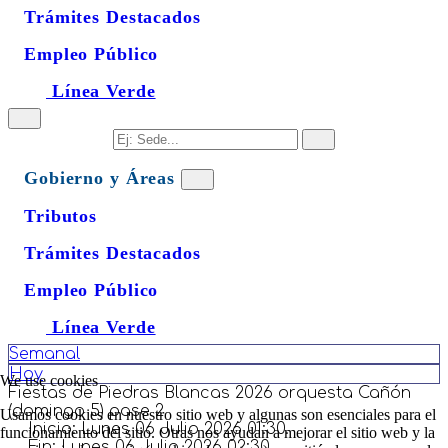
Trámites Destacados
Empleo Público
Línea Verde
Gobierno y Áreas
Tributos
Trámites Destacados
Empleo Público
Línea Verde
Semanal
Hoy
We use cookies
Fiestas de Piedras Blancas 2026 orquesta Cañón
(domingo 5) pase 2
Usamos cookies en nuestro sitio web y algunas son esenciales para el
Inicio:
Lunes 06 Julio 2026 01:30.
funcionamiento del sitio. Otras nos ayudan a mejorar el sitio web y la
Fin:
Lunes 06 Julio 2026 02:30.