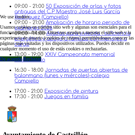
09:00 - 21:00
50 Exposición de orlas y fotos
antiguas del C.P Maestro José Luis García
We use cookies
Rodríguez (Campiello)
09:00 - 21:00
Ampliación de horario periodo de
Usamos cookies en nuestro sitio web y algunas son esenciales para el
exámenes 2026
funcionamiento del sitio. Otras nos ayudan a mejorar el sitio web y la
09:00 - 14:00
Ayudas para vivienda , suficiencia
experiencia de usuario (cookies de rastreo) permitiéndonos conocer las
energética y apoyo a familias con menores a
páginas más visitadas y los dispositivos utilizados. Puedes decidir en
cargo
cualquier momento el uso de estás cookies o rechazarlas.
13:00 - 19:00
XXIV Campeonato memorial
De acuerdo
Rechazar
Emilio-Pablo
16:30 - 18:00
Jornadas de puertas abiertas de
balonmano (lunes y miércoles)-colegio
Campiello
17:00 - 21:00
Exposición de pintura
17:30 - 21:00
Juegos en familia
Ayuntamiento de Castrillón