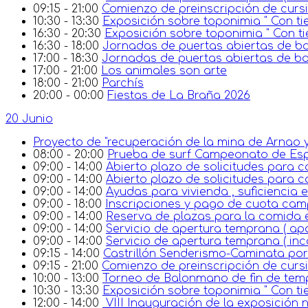
09:15 - 21:00
Comienzo de preinscripción de cursi
10:30 - 13:30
Exposición sobre toponimia " Con tie
16:30 - 20:30
Exposición sobre toponimia " Con ti
16:30 - 18:00
Jornadas de puertas abiertas de ba
17:00 - 18:30
Jornadas de puertas abiertas de 
17:00 - 21:00
Los animales son arte
18:00 - 21:00
Parchís
20:00 - 00:00
Fiestas de La Braña 2026
20 Junio
Proyecto de "recuperación de la mina de Arnao y
08:00 - 20:00
Prueba de surf Campeonato de E
09:00 - 14:00
Abierto plazo de solicitudes para c
09:00 - 14:00
Abierto plazo de solicitudes para c
09:00 - 14:00
Ayudas para vivienda , suficiencia
09:00 - 18:00
Inscripciones y pago de cuota ca
09:00 - 14:00
Reserva de plazas para la comida en 
09:00 - 14:00
Servicio de apertura temprana ( ap
09:00 - 14:00
Servicio de apertura temprana ( in
09:15 - 14:00
Castrillón Senderismo-Caminata por 
09:15 - 21:00
Comienzo de preinscripción de cursi
10:00 - 13:00
Torneo de Balonmano de fin de te
10:30 - 13:30
Exposición sobre toponimia " Con tie
12:00 - 14:00
VIII Inauguración de la exposición n