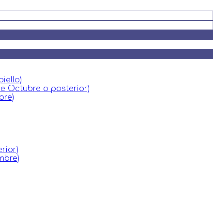
iello)
de Octubre o posterior)
bre)
rior)
mbre)