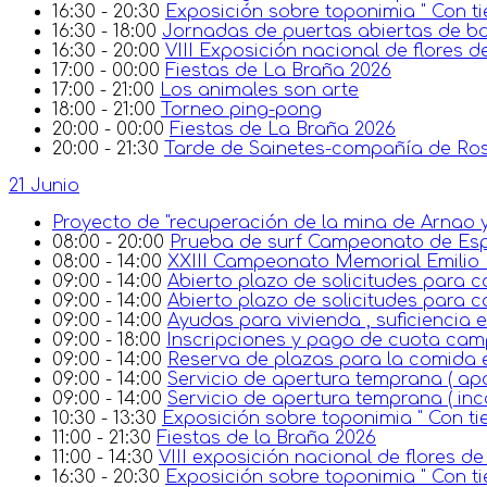
16:30 - 20:30
Exposición sobre toponimia " Con ti
16:30 - 18:00
Jornadas de puertas abiertas de ba
16:30 - 20:00
VIII Exposición nacional de flores d
17:00 - 00:00
Fiestas de La Braña 2026
17:00 - 21:00
Los animales son arte
18:00 - 21:00
Torneo ping-pong
20:00 - 00:00
Fiestas de La Braña 2026
20:00 - 21:30
Tarde de Sainetes-compañía de Ro
21 Junio
Proyecto de "recuperación de la mina de Arnao y
08:00 - 20:00
Prueba de surf Campeonato de E
08:00 - 14:00
XXIII Campeonato Memorial Emilio P
09:00 - 14:00
Abierto plazo de solicitudes para c
09:00 - 14:00
Abierto plazo de solicitudes para c
09:00 - 14:00
Ayudas para vivienda , suficiencia
09:00 - 18:00
Inscripciones y pago de cuota ca
09:00 - 14:00
Reserva de plazas para la comida en 
09:00 - 14:00
Servicio de apertura temprana ( ap
09:00 - 14:00
Servicio de apertura temprana ( in
10:30 - 13:30
Exposición sobre toponimia " Con tie
11:00 - 21:30
Fiestas de la Braña 2026
11:00 - 14:30
VIII exposición nacional de flores d
16:30 - 20:30
Exposición sobre toponimia " Con ti