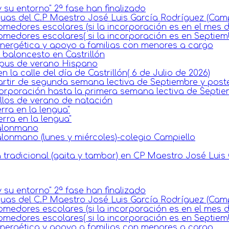
 su entorno" 2ª fase han finalizado
guas del C.P Maestro José Luis García Rodríguez (Camp
omedores escolares (si la incorporación es en el mes 
omedores escolares( si la incorporación es en Septiem
 energética y apoyo a familias con menores a cargo
baloncesto en Castrillón
mpus de verano Hispano
la calle del día de Castrillón( 6 de Julio de 2026)
artir de segunda semana lectiva de Septiembre y poste
corporación hasta la primera semana lectiva de Septie
llos de verano de natación
rra en la lengua"
erra en la lengua"
balonmano
lonmano (lunes y miércoles)-colegio Campiello
 tradicional (gaita y tambor) en CP Maestro José Luis 
 su entorno" 2ª fase han finalizado
guas del C.P Maestro José Luis García Rodríguez (Camp
omedores escolares (si la incorporación es en el mes 
omedores escolares( si la incorporación es en Septiem
 energética y apoyo a familias con menores a cargo