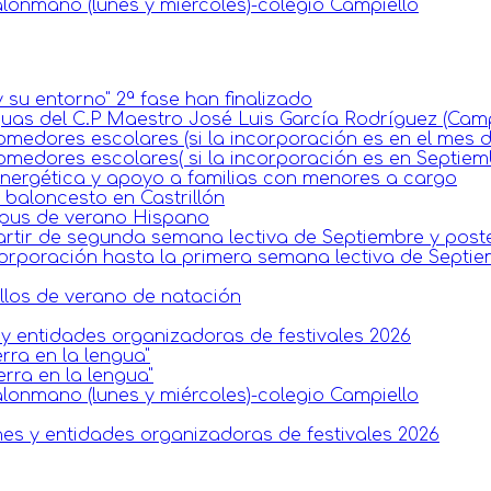
lonmano (lunes y miércoles)-colegio Campiello
 su entorno" 2ª fase han finalizado
guas del C.P Maestro José Luis García Rodríguez (Camp
omedores escolares (si la incorporación es en el mes 
omedores escolares( si la incorporación es en Septiem
 energética y apoyo a familias con menores a cargo
baloncesto en Castrillón
mpus de verano Hispano
artir de segunda semana lectiva de Septiembre y poste
corporación hasta la primera semana lectiva de Septie
llos de verano de natación
y entidades organizadoras de festivales 2026
rra en la lengua"
erra en la lengua"
lonmano (lunes y miércoles)-colegio Campiello
es y entidades organizadoras de festivales 2026