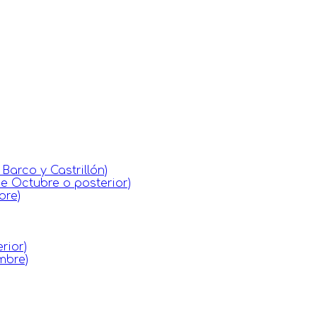
arco y Castrillón)
de Octubre o posterior)
bre)
rior)
mbre)