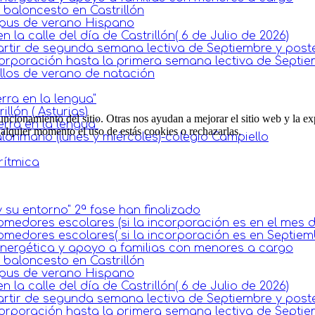
baloncesto en Castrillón
mpus de verano Hispano
la calle del día de Castrillón( 6 de Julio de 2026)
artir de segunda semana lectiva de Septiembre y poste
corporación hasta la primera semana lectiva de Septie
llos de verano de natación
rra en la lengua"
llón ( Asturias)
ncionamiento del sitio. Otras nos ayudan a mejorar el sitio web y la ex
erra en la lengua"
cualquier momento el uso de estás cookies o rechazarlas.
lonmano (lunes y miércoles)-colegio Campiello
rítmica
 su entorno" 2ª fase han finalizado
omedores escolares (si la incorporación es en el mes 
omedores escolares( si la incorporación es en Septiem
 energética y apoyo a familias con menores a cargo
baloncesto en Castrillón
mpus de verano Hispano
la calle del día de Castrillón( 6 de Julio de 2026)
artir de segunda semana lectiva de Septiembre y poste
corporación hasta la primera semana lectiva de Septie