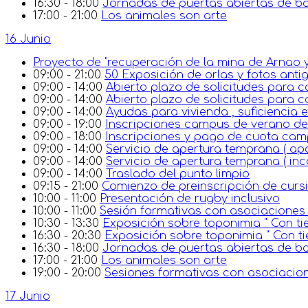
16:30 - 18:00
Jornadas de puertas abiertas de ba
17:00 - 21:00
Los animales son arte
16 Junio
Proyecto de "recuperación de la mina de Arnao y
09:00 - 21:00
50 Exposición de orlas y fotos anti
09:00 - 14:00
Abierto plazo de solicitudes para c
09:00 - 14:00
Abierto plazo de solicitudes para c
09:00 - 14:00
Ayudas para vivienda , suficiencia
09:00 - 19:00
Inscripciones campus de verano de 
09:00 - 18:00
Inscripciones y pago de cuota ca
09:00 - 14:00
Servicio de apertura temprana ( ap
09:00 - 14:00
Servicio de apertura temprana ( in
09:00 - 14:00
Traslado del punto limpio
09:15 - 21:00
Comienzo de preinscripción de cursi
10:00 - 11:00
Presentación de rugby inclusivo
10:00 - 11:00
Sesión formativas con asociaciones 
10:30 - 13:30
Exposición sobre toponimia " Con tie
16:30 - 20:30
Exposición sobre toponimia " Con ti
16:30 - 18:00
Jornadas de puertas abiertas de ba
17:00 - 21:00
Los animales son arte
19:00 - 20:00
Sesiones formativas con asociacion
17 Junio