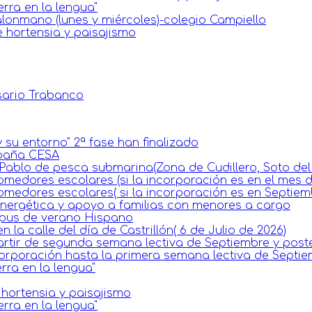
erra en la lengua"
lonmano (lunes y miércoles)-colegio Campiello
e hortensia y paisajismo
sario Trabanco
 su entorno" 2ª fase han finalizado
spaña CESA
ablo de pesca submarina(Zona de Cudillero, Soto del B
omedores escolares (si la incorporación es en el mes 
omedores escolares( si la incorporación es en Septiem
 energética y apoyo a familias con menores a cargo
mpus de verano Hispano
la calle del día de Castrillón( 6 de Julio de 2026)
artir de segunda semana lectiva de Septiembre y poste
corporación hasta la primera semana lectiva de Septie
rra en la lengua"
e hortensia y paisajismo
erra en la lengua"