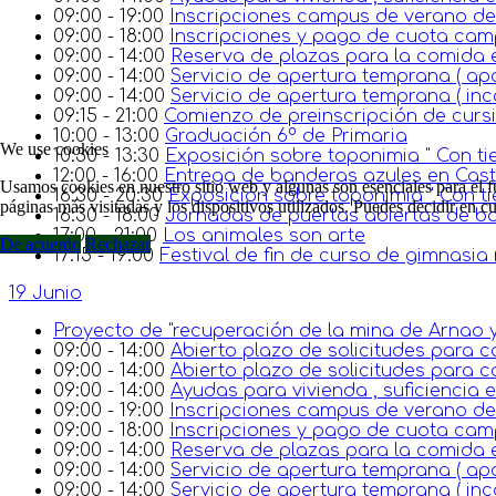
09:00 - 19:00
Inscripciones campus de verano de 
09:00 - 18:00
Inscripciones y pago de cuota ca
09:00 - 14:00
Reserva de plazas para la comida en 
09:00 - 14:00
Servicio de apertura temprana ( ap
09:00 - 14:00
Servicio de apertura temprana ( in
09:15 - 21:00
Comienzo de preinscripción de cursi
10:00 - 13:00
Graduación 6º de Primaria
We use cookies
10:30 - 13:30
Exposición sobre toponimia " Con tie
12:00 - 16:00
Entrega de banderas azules en Castri
Usamos cookies en nuestro sitio web y algunas son esenciales para el fu
16:30 - 20:30
Exposición sobre toponimia " Con ti
páginas más visitadas y los dispositivos utilizados. Puedes decidir en 
16:30 - 18:00
Jornadas de puertas abiertas de ba
17:00 - 21:00
Los animales son arte
De acuerdo
Rechazar
17:15 - 19:00
Festival de fin de curso de gimnasia 
19 Junio
Proyecto de "recuperación de la mina de Arnao y
09:00 - 14:00
Abierto plazo de solicitudes para c
09:00 - 14:00
Abierto plazo de solicitudes para c
09:00 - 14:00
Ayudas para vivienda , suficiencia
09:00 - 19:00
Inscripciones campus de verano de 
09:00 - 18:00
Inscripciones y pago de cuota ca
09:00 - 14:00
Reserva de plazas para la comida en 
09:00 - 14:00
Servicio de apertura temprana ( ap
09:00 - 14:00
Servicio de apertura temprana ( in