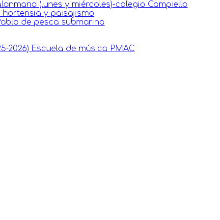
lonmano (lunes y miércoles)-colegio Campiello
e hortensia y paisajismo
Pablo de pesca submarina
025-2026) Escuela de música PMAC