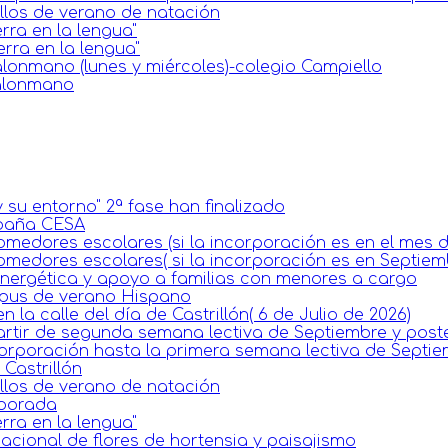
llos de verano de natación
rra en la lengua"
erra en la lengua"
lonmano (lunes y miércoles)-colegio Campiello
balonmano
 su entorno" 2ª fase han finalizado
spaña CESA
omedores escolares (si la incorporación es en el mes 
omedores escolares( si la incorporación es en Septiem
 energética y apoyo a familias con menores a cargo
mpus de verano Hispano
la calle del día de Castrillón( 6 de Julio de 2026)
artir de segunda semana lectiva de Septiembre y poste
corporación hasta la primera semana lectiva de Septie
Castrillón
llos de verano de natación
mporada
rra en la lengua"
acional de flores de hortensia y paisajismo