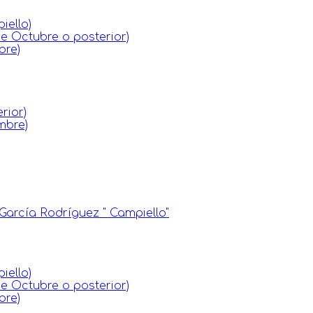
iello)
de Octubre o posterior)
bre)
rior)
mbre)
García Rodríguez " Campiello"
iello)
de Octubre o posterior)
bre)