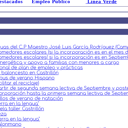
estacados
Empleo Público
Línea Verde
guas del C.P Maestro José Luis García Rodríguez (Camp
omedores escolares (si la incorporación es en el mes 
omedores escolares( si la incorporación es en Septiem
 energética y apoyo a familias con menores a cargo
nal de plan de empleo y prácticas
baloncesto en Castrillón
mpus de verano Hispano
itar el reciclaje)
artir de segunda semana lectiva de Septiembre y poste
corporación hasta la primera semana lectiva de Septie
llos de verano de natación
rra en la lengua"
a taller Castrillón
eza
erra en la lengua"
balonmano