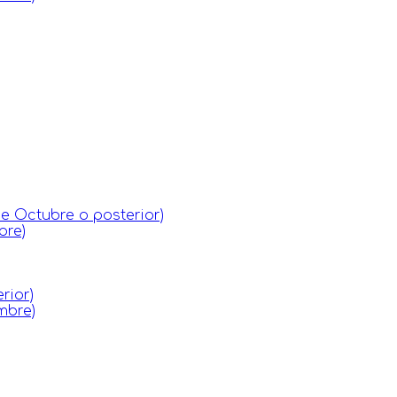
de Octubre o posterior)
bre)
rior)
mbre)