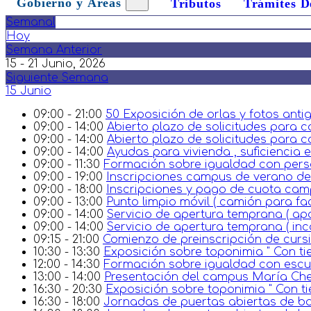
Gobierno y Áreas
Tributos
Trámites D
Semanal
Hoy
Semana Anterior
15 - 21 Junio, 2026
Siguiente Semana
15 Junio
09:00 - 21:00
50 Exposición de orlas y fotos anti
09:00 - 14:00
Abierto plazo de solicitudes para c
09:00 - 14:00
Abierto plazo de solicitudes para c
09:00 - 14:00
Ayudas para vivienda , suficiencia
09:00 - 11:30
Formación sobre igualdad con perso
09:00 - 19:00
Inscripciones campus de verano de 
09:00 - 18:00
Inscripciones y pago de cuota ca
09:00 - 13:00
Punto limpio móvil ( camión para facil
09:00 - 14:00
Servicio de apertura temprana ( ap
09:00 - 14:00
Servicio de apertura temprana ( in
09:15 - 21:00
Comienzo de preinscripción de cursi
10:30 - 13:30
Exposición sobre toponimia " Con tie
12:00 - 14:30
Formación sobre igualdad con escuel
13:00 - 14:00
Presentación del campus María Ch
16:30 - 20:30
Exposición sobre toponimia " Con ti
16:30 - 18:00
Jornadas de puertas abiertas de 