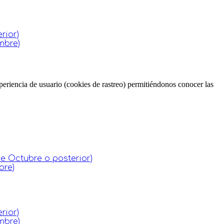
rior)
mbre)
periencia de usuario (cookies de rastreo) permitiéndonos conocer las
de Octubre o posterior)
bre)
rior)
mbre)