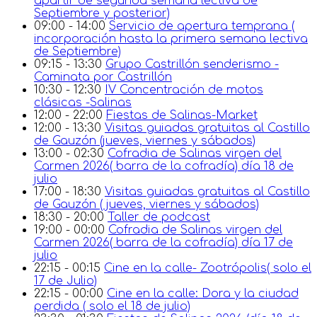
apartir de segunda semana lectiva de
Septiembre y posterior)
09:00 - 14:00
Servicio de apertura temprana (
incorporación hasta la primera semana lectiva
de Septiembre)
09:15 - 13:30
Grupo Castrillón senderismo -
Caminata por Castrillón
10:30 - 12:30
IV Concentración de motos
clásicas -Salinas
12:00 - 22:00
Fiestas de Salinas-Market
12:00 - 13:30
Visitas guiadas gratuitas al Castillo
de Gauzón (jueves, viernes y sábados)
13:00 - 02:30
Cofradia de Salinas virgen del
Carmen 2026( barra de la cofradía) día 18 de
julio
17:00 - 18:30
Visitas guiadas gratuitas al Castillo
de Gauzón ( jueves, viernes y sábados)
18:30 - 20:00
Taller de podcast
19:00 - 00:00
Cofradia de Salinas virgen del
Carmen 2026( barra de la cofradía) día 17 de
julio
22:15 - 00:15
Cine en la calle- Zootrópolis( solo el
17 de Julio)
22:15 - 00:00
Cine en la calle: Dora y la ciudad
perdida ( solo el 18 de julio)