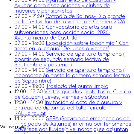
09:00 - 14:00
Ayuntamiento de Castrillón -
Ayudas para asociaciones y clubes de
mayores y pensionistas
09:00 - 21:30
Cofradía de Salinas- Día grande
de la festividad de la virgen del Carmen 2026
09:00 - 14:00
Convocatoria abierta para
subvenciones para acción social 2026-
Ayuntamiento de Castrillón
09:00 - 15:00
Exposición sobre toponimia " Con
tierra en la lengua"( De lunes a viernes)
09:00 - 14:00
Servicio de apertura temprana (
apartir de segunda semana lectiva de
Septiembre y posterior)
09:00 - 14:00
Servicio de apertura temprana (
incorporación hasta la primera semana lectiva
de Septiembre)
09:00 - 13:00
Traslado del punto limpio
12:00 - 13:30
Visitas guiadas gratuitas al Castillo
de Gauzón (jueves, viernes y sábados)
12:30 - 14:30
Invitación al acto de clausura y
entrega de diplomas del taller circular
RAEEcircular
14:00 - 00:00
SEPA (Servicio de emergencias del
Principado de Asturias) informa por fenómenos
We use cookies
adversos por lluvias(nivel naranja),se adjuntan