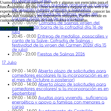
en diferentes áreas
Usamos cookies en nuestro sitio web y algunas son esenciales para el
17:00 - 18:30
Visitas guiadas gratuitas al Castillo
funcionamiento del sitio. Otras nos ayudan a mejorar el sitio web y la
de Gauzón ( jueves, viernes y sábados)
experiencia de usuario (cookies de rastreo) permitiéndonos conocer las
19:00 - 01:00
Cofradia de Salinas virgen del
páginas más visitadas y los dispositivos utilizados. Puedes decidir en
Carmen 2026( barra de la cofradía)
cualquier momento el uso de estás cookies o rechazarlas.
20:00 - 00:00
Cofradia de Salinas virgen del
Carmen 2026( barra de la cofradía) día 16 de
De acuerdo
Rechazar
julio
20:45 - 01:00
Entrega de medallas, pasacalles y
canto de la Salve- Cofradía de Salinas -
festividad de la virgen del Carmen 2026( día 15
de julio)
21:00 - 23:00
Fiestas de Salinas 2026
17 Julio
09:00 - 14:00
Abierto plazo de solicitudes para
comedores escolares (si la incorporación es en
el mes de Octubre o posterior)
09:00 - 14:00
Abierto plazo de solicitudes para
comedores escolares( si la incorporación es en
Septiembre)
09:00 - 14:00
Ayudas para vivienda , suficiencia
energética y apoyo a familias con menores a
cargo