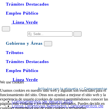
Trámites Destacados
Empleo Público
Línea Verde
Gobierno y Áreas
Tributos
Trámites Destacados
Empleo Público
Línea Verde
We use cookies
Campamentos
Usamos cookies en nuestro sitio web y algunas son esenciales para el
funcionamiento del sitio. Otras nos ayudan a mejorar el sitio web y la
experiencia de usuario (cookies de rastreo) permitiéndonos conocer las
Campamentos de Verano 2026
páginas más visitadas y los dispositivos utilizados. Puedes decidir en
Listas Definitivas Admitidos Campamentos de
cualquier momento el uso de estás cookies o rechazarlas.