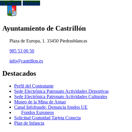
De acuerdo
Rechazar
Ayuntamiento de Castrillón
Plaza de Europa, 1. 33450 Piedrasblancas
985 53 00 50
info@castrillon.es
Destacados
Perfil del Contratante
Sede Electrónica Patronato Actividades Deportivas
Sede Electrónica Patronato Actividades Culturales
Museo de la Mina de Arnao
Canal Infofraude: Denuncia fondos UE
Fondos Europeos
Solicitud Gratuidad Tarjeta Conecta
Plan de Infancia