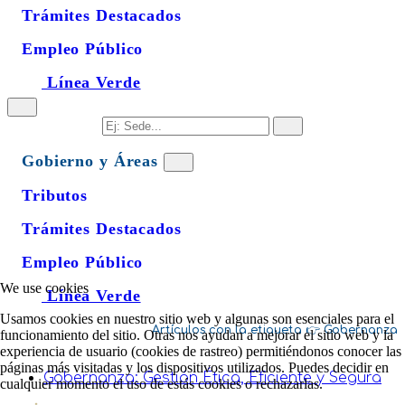
Trámites Destacados
Empleo Público
Línea Verde
Gobierno y Áreas
Tributos
Trámites Destacados
Empleo Público
We use cookies
Línea Verde
Usamos cookies en nuestro sitio web y algunas son esenciales para el
Gobernanza
funcionamiento del sitio. Otras nos ayudan a mejorar el sitio web y la
experiencia de usuario (cookies de rastreo) permitiéndonos conocer las
páginas más visitadas y los dispositivos utilizados. Puedes decidir en
Gobernanza: Gestión Ética, Eficiente y Segura
cualquier momento el uso de estás cookies o rechazarlas.