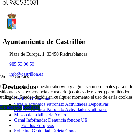
al 985530031
Ayuntamiento de Castrillón
Plaza de Europa, 1. 33450 Piedrasblancas
985 53 00 50
info@castrillon.es
We use cookies
Destacados
Usamos cookies en nuestro sitio web y algunas son esenciales para el f
sitio web y la experiencia de usuario (cookies de rastreo) permitiéndono
utilizados. Puedes decidir en cualquier momento el uso de estás cookies
Perfil del Contratante
Sede Electrónica Patronato Actividades Deportivas
De acuerdo
Rechazar
Sede Electrónica Patronato Actividades Culturales
Museo de la Mina de Arnao
Canal Infofraude: Denuncia fondos UE
Fondos Europeos
Solicitud Gratuidad Tarjeta Conecta