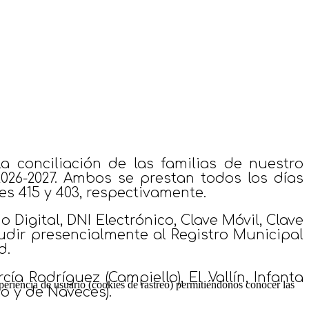
la conciliación de las familias de nuestro
2026-2027. Ambos se prestan
todos los días
s 415 y 403, respectivamente.
o Digital, DNI Electrónico, Clave Móvil, Clave
udir presencialmente al Registro Municipal
d.
a Rodríguez (Campiello), El Vallín, Infanta
periencia de usuario (cookies de rastreo) permitiéndonos conocer las
no y de Naveces).