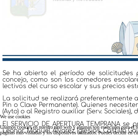
Se ha abierto el período de solicitudes
concejo
, como son los comedores escolar
lectivos del curso escolar
y sus precios es
La solicitud se
realizará preferentemente a
Pin o Clave Permanente). Quienes necesite
(Ayto) o al Registro auxiliar (Serv. Sociales)
We use cookies
El SERVICIO DE APERTURA TEMPRANA
se pr
Usamos cookies en nuestro sitio web y algunas son esenciales para el fu
Leonor, Manuel Álvarez Iglesias, Castillo Gau
páginas más visitadas y los dispositivos utilizados. Puedes decidir en 