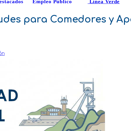
estacados
Empleo Público
Línea Verde
citudes para Comedores y A
ón