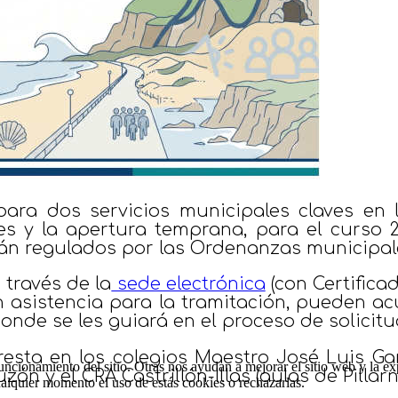
 para
dos servicios municipales claves en 
es y la apertura temprana, para el curso 
tán regulados por las Ordenanzas municipale
 través de la
sede electrónica
(con Certificad
n asistencia para la tramitación, pueden ac
, donde se les guiará en el proceso de solicitu
esta en los colegios Maestro José Luis Garcí
ncionamiento del sitio. Otras nos ayudan a mejorar el sitio web y la ex
zón y el CRA Castrillón-Illas (aulas de Pillar
cualquier momento el uso de estás cookies o rechazarlas.