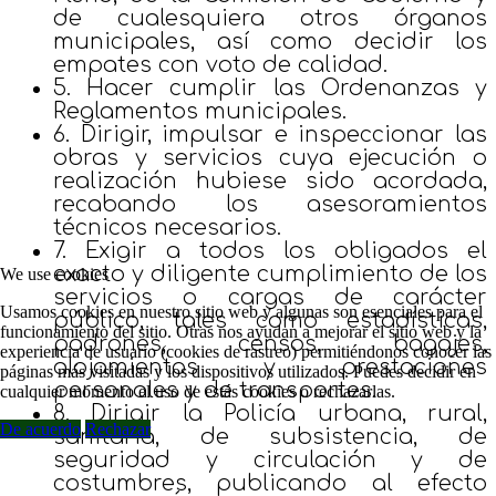
de cualesquiera otros órganos
municipales, así como decidir los
empates con voto de calidad.
5. Hacer cumplir las Ordenanzas y
Reglamentos municipales.
6. Dirigir, impulsar e inspeccionar las
obras y servicios cuya ejecución o
realización hubiese sido acordada,
recabando los asesoramientos
técnicos necesarios.
7. Exigir a todos los obligados el
exacto y diligente cumplimiento de los
We use cookies
servicios o cargas de carácter
Usamos cookies en nuestro sitio web y algunas son esenciales para el
público, tales como estadísticas,
funcionamiento del sitio. Otras nos ayudan a mejorar el sitio web y la
padrones, censos, bagajes,
experiencia de usuario (cookies de rastreo) permitiéndonos conocer las
alojamientos y prestaciones
páginas más visitadas y los dispositivos utilizados. Puedes decidir en
personales y de transportes.
cualquier momento el uso de estás cookies o rechazarlas.
8. Dirigir la Policía urbana, rural,
De acuerdo
Rechazar
sanitaria, de subsistencia, de
seguridad y circulación y de
costumbres, publicando al efecto