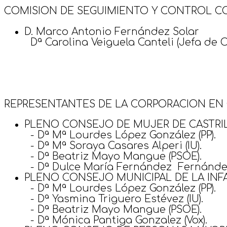
COMISION DE SEGUIMIENTO Y CONTROL C
D. Marco Antonio Fernández Solar
Dª Carolina Veiguela Canteli (Jefa de 
REPRESENTANTES DE LA CORPORACION EN
PLENO CONSEJO DE MUJER DE CASTRI
- Dª Mª Lourdes López González (PP).
- Dª Mª Soraya Casares Alperi (IU).
- Dª Beatriz Mayo Mangue (PSOE).
- Dª Dulce María Fernández Fernández
PLENO CONSEJO MUNICIPAL DE LA INFA
- Dª Mª Lourdes López González (PP).
- Dª Yasmina Triguero Estévez (IU).
- Dª Beatriz Mayo Mangue (PSOE).
- Dª Mónica Pantiga Gonzalez (Vox).