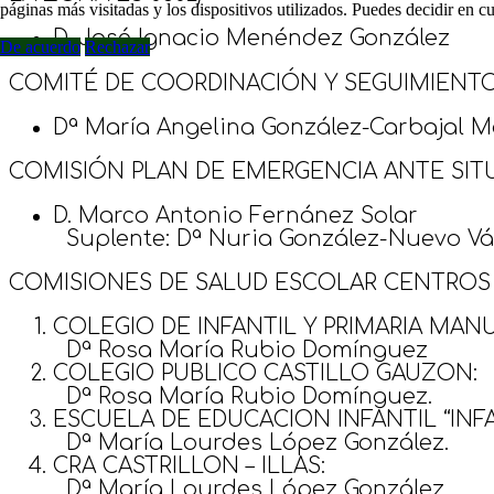
páginas más visitadas y los dispositivos utilizados. Puedes decidir en 
D. José Ignacio Menéndez González
De acuerdo
Rechazar
COMITÉ DE COORDINACIÓN Y SEGUIMIENTO (
Dª María Angelina González-Carbajal Ma
COMISIÓN PLAN DE EMERGENCIA ANTE SITU
D. Marco Antonio Fernánez Solar
Suplente: Dª Nuria González-Nuevo V
COMISIONES DE SALUD ESCOLAR CENTROS
COLEGIO DE INFANTIL Y PRIMARIA MANU
Dª Rosa María Rubio Domínguez
COLEGIO PUBLICO CASTILLO GAUZON:
Dª Rosa María Rubio Domínguez.
ESCUELA DE EDUCACION INFANTIL “INF
Dª María Lourdes López González.
CRA CASTRILLON – ILLAS:
Dª María Lourdes López González