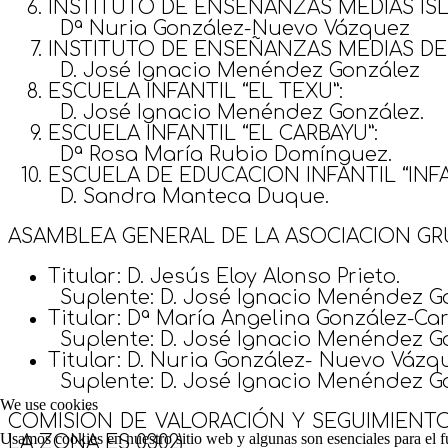
INSTITUTO DE ENSEÑANZAS MEDIAS ISL
Dª Nuria González-Nuevo Vázquez
INSTITUTO DE ENSEÑANZAS MEDIAS DE 
D. José Ignacio Menéndez González
ESCUELA INFANTIL “EL TEXU”:
D. José Ignacio Menéndez González.
ESCUELA INFANTIL “EL CARBAYU”:
Dª Rosa María Rubio Domínguez.
ESCUELA DE EDUCACION INFANTIL “INF
D. Sandra Manteca Duque.
ASAMBLEA GENERAL DE LA ASOCIACION GR
Titular: D. Jesús Eloy Alonso Prieto.
Suplente: D. José Ignacio Menéndez G
Titular: Dª María Angelina González-Car
Suplente: D. José Ignacio Menéndez G
Titular: D. Nuria González- Nuevo Vázq
Suplente: D. José Ignacio Menéndez G
We use cookies
COMISIÓN DE VALORACIÓN Y SEGUIMIENTO
Usamos cookies en nuestro sitio web y algunas son esenciales para el fu
LA ZONA ES 0302)