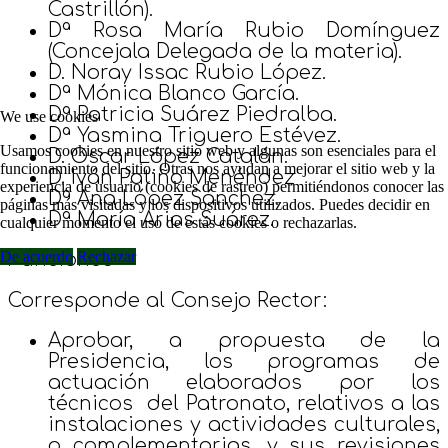
Castrillón).
Dª Rosa María Rubio Domínguez
(Concejala Delegada de la materia).
D. Noray Issac Rubio López.
Dª Mónica Blanco García.
Dª Patricia Suárez Piedralba.
We use cookies
Dª Yasmina Triguero Estévez.
Usamos cookies en nuestro sitio web y algunas son esenciales para el
D. Oscar López Catalán.
funcionamiento del sitio. Otras nos ayudan a mejorar el sitio web y la
D. Iván Patiño Menéndez
experiencia de usuario (cookies de rastreo) permitiéndonos conocer las
Dª Ana López Sánchez.
páginas más visitadas y los dispositivos utilizados. Puedes decidir en
Dª María Arias Suárez.
cualquier momento el uso de estás cookies o rechazarlas.
De acuerdo
Rechazar
Funciones
Corresponde al Consejo Rector:
Aprobar, a propuesta de la
Presidencia, los programas de
actuación elaborados por los
técnicos del Patronato, relativos a las
instalaciones y actividades culturales,
o complementarias, y sus revisiones