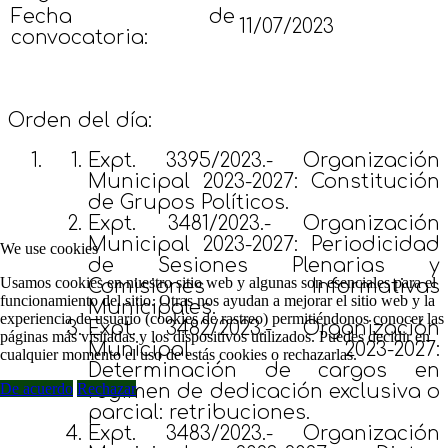
Fecha de
11/07/2023
convocatoria:
Orden del día:
Expt. 3395/2023.- Organización
Municipal 2023-2027: Constitución
de Grupos Políticos.
Expt. 3481/2023.- Organización
Municipal 2023-2027: Periodicidad
We use cookies
de Sesiones Plenarias y
Usamos cookies en nuestro sitio web y algunas son esenciales para el
Comisiones Informativas
funcionamiento del sitio. Otras nos ayudan a mejorar el sitio web y la
Municipales.
experiencia de usuario (cookies de rastreo) permitiéndonos conocer las
Expt. 3482/2023.- Organización
páginas más visitadas y los dispositivos utilizados. Puedes decidir en
Municipal 2023-2027:
cualquier momento el uso de estás cookies o rechazarlas.
Determinación de cargos en
De acuerdo
Rechazar
régimen de dedicación exclusiva o
parcial: retribuciones.
Expt. 3483/2023.- Organización