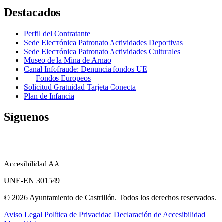
Destacados
Perfil del Contratante
Sede Electrónica Patronato Actividades Deportivas
Sede Electrónica Patronato Actividades Culturales
Museo de la Mina de Arnao
Canal Infofraude: Denuncia fondos UE
Fondos Europeos
Solicitud Gratuidad Tarjeta Conecta
Plan de Infancia
Síguenos
Accesibilidad AA
UNE-EN 301549
© 2026 Ayuntamiento de Castrillón. Todos los derechos reservados.
Aviso Legal
Política de Privacidad
Declaración de Accesibilidad