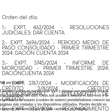
Orden del día:
1.- EXPT. 462/2024 - RESOLUCIONES
JUDICIALES: DAR CUENTA
2.- EXPT. 3696/2024 - PERIODO MEDIO DE
PAGO CONSOLIDADO - PRIMER TRIMESTRE
2024: DACIÓN CUENTA 2024
3.- EXPT. 3745/2024 - INFORME DE
MOROSIDAD - PRIMER TRIMESTRE 2024:
DACIÓNCUENTA 2024
We use cookies
4.- EXPT. 3767/2024 - MODIFICACIÓN DE
CRÉDITO 3/8/2024 - CRÉDITO
Usamos cookies en nuestro sitio web y algunas son esenciales para el
EXTRAORDINARIO Y SUPLEMENTO DE
funcionamiento del sitio. Otras nos ayudan a mejorar el sitio web y la
CRÉDITO
experiencia de usuario (cookies de rastreo) permitiéndonos conocer las
páginas más visitadas y los dispositivos utilizados. Puedes decidir en
5.- EXPT. 3351/2024 - RECONOCIMIENTO
cualquier momento el uso de estás cookies o rechazarlas.