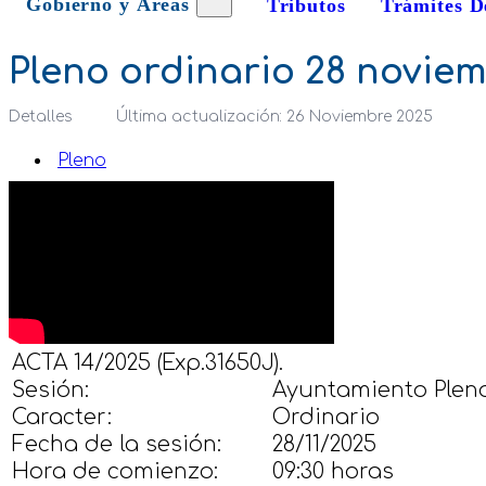
Gobierno y Áreas
Tributos
Trámites D
Pleno ordinario 28 novie
Detalles
Última actualización: 26 Noviembre 2025
Pleno
ACTA 14/2025 (Exp.31650J).
Sesión:
Ayuntamiento Pleno
Caracter:
Ordinario
Fecha de la sesión:
28/11/2025
Hora de comienzo:
09:30 horas