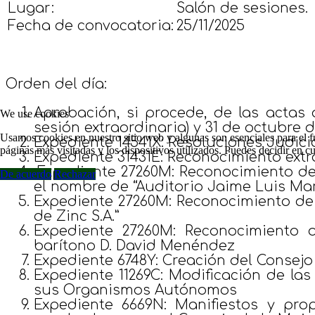
Lugar:
Salón de sesiones.
Fecha de convocatoria:
25/11/2025
Orden del día:
Aprobación, si procede, de las actas 
We use cookies
sesión extraordinaria) y 31 de octubre d
Usamos cookies en nuestro sitio web y algunas son esenciales para el fu
Expediente 14541X: Resoluciones Judicia
páginas más visitadas y los dispositivos utilizados. Puedes decidir en 
Expediente 31431E: Reconocimiento extra
.Expediente 27260M: Reconocimiento de
De acuerdo
Rechazar
el nombre de “Auditorio Jaime Luis Mar
Expediente 27260M: Reconocimiento de
de Zinc S.A.”
Expediente 27260M: Reconocimiento 
barítono D. David Menéndez
Expediente 6748Y: Creación del Consej
Expediente 11269C: Modificación de l
sus Organismos Autónomos
Expediente 6669N: Manifiestos y pro