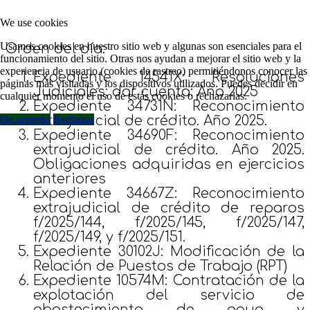
We use cookies
Usamos cookies en nuestro sitio web y algunas son esenciales para el
Orden del día:
funcionamiento del sitio. Otras nos ayudan a mejorar el sitio web y la
experiencia de usuario (cookies de rastreo) permitiéndonos conocer las
Expediente 14541X: Resoluciones
páginas más visitadas y los dispositivos utilizados. Puedes decidir en
Judiciales: dar cuenta: Año 2025
cualquier momento el uso de estás cookies o rechazarlas.
Expediente 34731N: Reconocimiento
De acuerdo
Rechazar
extrajudicial de crédito. Año 2025.
Expediente 34690F: Reconocimiento
extrajudicial de crédito. Año 2025.
Obligaciones adquiridas en ejercicios
anteriores
Expediente 34667Z: Reconocimiento
extrajudicial de crédito de reparos
f/2025/144, f/2025/145, f/2025/147,
f/2025/149, y f/2025/151.
Expediente 30102J: Modificación de la
Relación de Puestos de Trabajo (RPT)
Expediente 10574M: Contratación de la
explotación del servicio de
abastecimiento de agua y