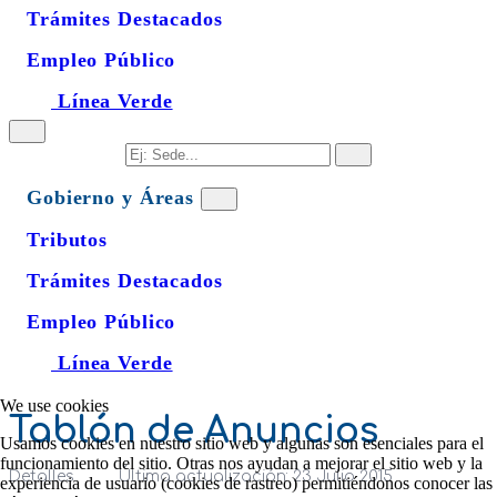
Trámites Destacados
Empleo Público
Línea Verde
Gobierno y Áreas
Tributos
Trámites Destacados
Empleo Público
Línea Verde
We use cookies
Tablón de Anuncios
Usamos cookies en nuestro sitio web y algunas son esenciales para el
funcionamiento del sitio. Otras nos ayudan a mejorar el sitio web y la
Detalles
Última actualización: 23 Julio 2015
experiencia de usuario (cookies de rastreo) permitiéndonos conocer las