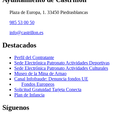
Plaza de Europa, 1. 33450 Piedrasblancas
985 53 00 50
info@castrillon.es
Destacados
Perfil del Contratante
Sede Electrónica Patronato Actividades Deportivas
Sede Electrónica Patronato Actividades Culturales
Museo de la Mina de Arnao
Canal Infofraude: Denuncia fondos UE
Fondos Europeos
Solicitud Gratuidad Tarjeta Conecta
Plan de Infancia
Síguenos