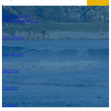
Castrillón 24h
(Sede Electrónica)
Cita Previa
Formación
Deporte
Turismo
Cultura