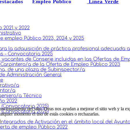
estacados
Empleo Público
Línea Verde
o 2021 y 2022
istrativo
e empleo Público 2023, 2024 y 2025
ara la adquisición de práctica profesional adecuada al
s - Convocatoria 2025
 vacantes de Conserje incluidas en las Ofertas de Emp
 Carpintero/a de la Oferta de Empleo Público 2023
na, de una plaza de Subinspector/a
de Administración General
te
rativo/a
intor/a
geniero/a Técnico
ño 2022
 (Convocatoria 2025)
ncionamiento del sitio. Otras nos ayudan a mejorar el sitio web y la ex
 (Convocatoria 2026)
cualquier momento el uso de estás cookies o rechazarlas.
 Integrados de Activación en el ámbito local del Ayunt
ferta de empleo Público 2022