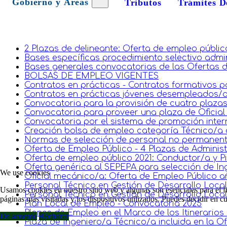
Gobierno y Áreas
Tributos
Trámites D
2 Plazas de delineante: Oferta de empleo públic
Bases específicas procedimiento selectivo admin
Bases generales convocatorias de las Ofertas d
BOLSAS DE EMPLEO VIGENTES
Contratos en prácticas - Contratos formativos p
Contratos en prácticas jóvenes desempleados/a
Convocatoria para la provisión de cuatro plazas
Convocatoria para proveer una plaza de Oficial
Convocatoria por el sistema de promoción inter
Creación bolsa de empleo categoría Técnico/a 
Normas de selección de personal no permanen
Oferta de Empleo Público - 4 Plazas de Administ
Oferta de empleo público 2021: Conductor/a y P
Oferta genérica al SEPEPA para selección de In
We use cookies
Oficial mecánico/a: Oferta de Empleo Público a
Personal Técnico en Gestión de Desarrollo Local
Usamos cookies en nuestro sitio web y algunas son esenciales para el fu
Personal Técnico en Gestión de Desarrollo Local
páginas más visitadas y los dispositivos utilizados. Puedes decidir en 
Plan Local de Empleo - Convocatoria 2025
Planes de Empleo en el Marco de los Itinerarios
De acuerdo
Rechazar
Plaza de Ingeniero/a Técnico/a incluida en la O