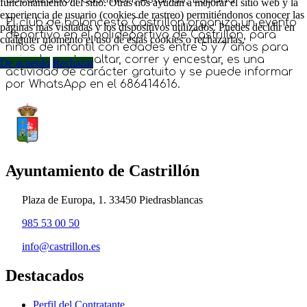
funcionamiento del sitio. Otras nos ayudan a mejorar el sitio web y la
experiencia de usuario (cookies de rastreo) permitiéndonos conocer las
El club de baloncesto Castrillón organiza un evento
páginas más visitadas y los dispositivos utilizados. Puedes decidir en
deportivo en el polideportivo de Castrillón, para
cualquier momento el uso de estás cookies o rechazarlas.
niños de infantil con edades entre 5 y 7 años para
quien le guste saltar, correr y encestar, es una
De acuerdo
Rechazar
actividad de carácter gratuito y se puede informar
por WhatsApp en el 686414616.
Ayuntamiento de Castrillón
Plaza de Europa, 1. 33450 Piedrasblancas
985 53 00 50
info@castrillon.es
Destacados
Perfil del Contratante