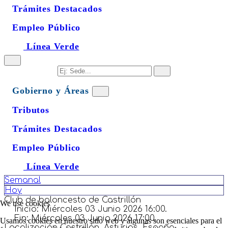
Trámites Destacados
Empleo Público
Línea Verde
Gobierno y Áreas
Tributos
Trámites Destacados
Empleo Público
Línea Verde
Semanal
Hoy
Club de baloncesto de Castrillón
We use cookies
Inicio:
Miércoles 03 Junio 2026 16:00.
Fin:
Miércoles 03 Junio 2026 17:00.
Usamos cookies en nuestro sitio web y algunas son esenciales para el
Localización
Castrillón, Asturias, España