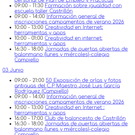
personal de Plan de Empleo y Prácticas
09:00 - 11:30
Formación sobre igualdad con
escuela taller Castrillón
09:00 - 14:00
Información general de
inscripciones campamentos de verano 2026
10:00 - 13:00
Creatividad en Internet:
herramientas y apps
10:00 - 01:00
Creatividad en internet:
herramientas y apps
16:30 - 18:00
Jornadas de puertas abiertas de
balonmano (lunes y miércoles)-colegio
Campiello
03 Junio
09:00 - 21:00
50 Exposición de orlas y fotos
antiguas del C.P Maestro José Luis García
Rodríguez (Campiello)
09:00 - 14:00
Información general de
inscripciones campamentos de verano 2026
10:00 - 13:00
Creatividad en Internet :
herramientas y apps
16:00 - 17:00
Club de baloncesto de Castrillón
16:30 - 18:00
Jornadas de puertas abiertas de
balonmano (lunes y miércoles)-colegio
Campiello