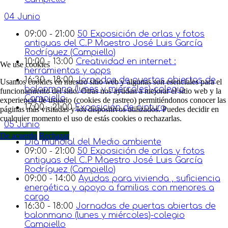
04 Junio
09:00 - 21:00
50 Exposición de orlas y fotos
antiguas del C.P Maestro José Luis García
Rodríguez (Campiello)
10:00 - 13:00
Creatividad en internet :
We use cookies
herramientas y apps
16:30 - 18:00
Jornadas de puertas abiertas de
Usamos cookies en nuestro sitio web y algunas son esenciales para el
balonmano (lunes y miércoles)-colegio
funcionamiento del sitio. Otras nos ayudan a mejorar el sitio web y la
Campiello
experiencia de usuario (cookies de rastreo) permitiéndonos conocer las
17:00 - 21:00
Exposición de pintura
páginas más visitadas y los dispositivos utilizados. Puedes decidir en
cualquier momento el uso de estás cookies o rechazarlas.
05 Junio
De acuerdo
Rechazar
Día mundial del Medio ambiente
09:00 - 21:00
50 Exposición de orlas y fotos
antiguas del C.P Maestro José Luis García
Rodríguez (Campiello)
09:00 - 14:00
Ayudas para vivienda , suficiencia
energética y apoyo a familias con menores a
cargo
16:30 - 18:00
Jornadas de puertas abiertas de
balonmano (lunes y miércoles)-colegio
Campiello