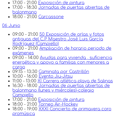
17:00 - 21:00
Exposición de pintura
17:00 - 18:30
Jornadas de puertas abiertas de
balonmano
18:00 - 21:00
Carcassone
06 Junio
09:00 - 21:00
50 Exposición de orlas y fotos
antiguas del C.P Maestro José Luis García
Rodríguez (Campiello)
09:00 - 21:00
Ampliación de horario periodo de
exámenes
09:00 - 14:00
Ayudas para vivienda , suficiencia
energética y apoyo a familias con menores a
cargo
09:15 - 13:30
Caminata por Castrillón
10:00 - 16:00
Evento Jiu-Jitsu
11:00 - 13:00
XI Carrera atlética playa de Salinas
16:30 - 18:00
Jornadas de puertas abiertas de
balonmano (lunes y miércoles)-colegio
Campiello
17:00 - 21:00
Exposición de pintura
18:00 - 21:00
Torneo Air-Hockey
18:00 - 19:00
XXXI Concierto de primavera coro
promúsica