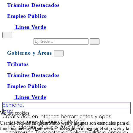
Trámites Destacados
Empleo Público
Línea Verde
Gobierno y Áreas
Tributos
Trámites Destacados
Empleo Público
Línea Verde
Semanal
Hoy
We use cookies
Creatividad en internet: herramientas y apps
Inicio:
Lunes 01 Junio 2026 10:00.
Usamos cookies en nuestro sitio web y algunas son esenciales para el
Fin:
Martes 02 Junio 2026 01:00.
funcionamiento del sitio. Otras nos ayudan a mejorar el sitio web y la
Localización
Telecentro de Salinas(Edificio Antiguo