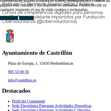
experiencia de usuario (cookies de rastreo) permitiéndonos conocer las
Instituto) C/ Bernardo Álvarez Galán,2.Salinas
páginas más visitadas y los dispositivos utilizados. Puedes decidir en
cualquier momento el uso de estás cookies o rechazarlas.
Cursos de competencias digitales para personas
de 60 años en adelante impartidos por Fundación
De acuerdo
Rechazar
Cibervoluntarios (@cibervoluntarios).
Ayuntamiento de Castrillón
Plaza de Europa, 1. 33450 Piedrasblancas
985 53 00 50
info@castrillon.es
Destacados
Perfil del Contratante
Sede Electrónica Patronato Actividades Deportivas
Sede Electrónica Patronato Actividades Culturales