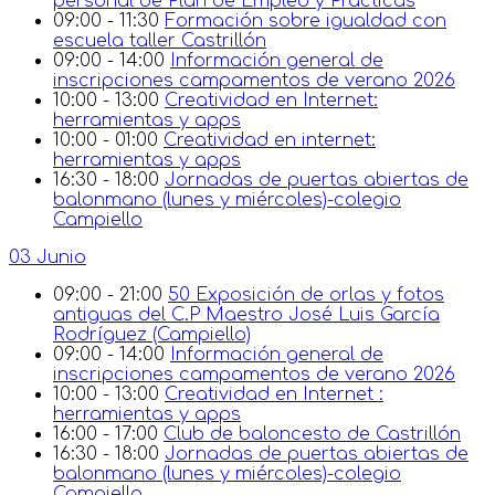
personal de Plan de Empleo y Prácticas
09:00 - 11:30
Formación sobre igualdad con
escuela taller Castrillón
09:00 - 14:00
Información general de
inscripciones campamentos de verano 2026
10:00 - 13:00
Creatividad en Internet:
herramientas y apps
10:00 - 01:00
Creatividad en internet:
herramientas y apps
16:30 - 18:00
Jornadas de puertas abiertas de
balonmano (lunes y miércoles)-colegio
Campiello
03 Junio
09:00 - 21:00
50 Exposición de orlas y fotos
antiguas del C.P Maestro José Luis García
Rodríguez (Campiello)
09:00 - 14:00
Información general de
inscripciones campamentos de verano 2026
10:00 - 13:00
Creatividad en Internet :
herramientas y apps
16:00 - 17:00
Club de baloncesto de Castrillón
16:30 - 18:00
Jornadas de puertas abiertas de
balonmano (lunes y miércoles)-colegio
Campiello