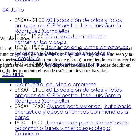
04 Junio
09:00 - 21:00
50 Exposición de orlas y fotos
antiguas del C.P Maestro José Luis García
Rodríguez (Campiello)
10:00 - 13:00
Creatividad en internet :
We use cookies
herramientas y apps
16:30 - 18:00
Jornadas de puertas abiertas de
Usamos cookies en nuestro sitio web y algunas son esenciales para el
balonmano (lunes y miércoles)-colegio
funcionamiento del sitio. Otras nos ayudan a mejorar el sitio web y la
Campiello
experiencia de usuario (cookies de rastreo) permitiéndonos conocer las
17:00 - 21:00
Exposición de pintura
páginas más visitadas y los dispositivos utilizados. Puedes decidir en
cualquier momento el uso de estás cookies o rechazarlas.
05 Junio
De acuerdo
Rechazar
Día mundial del Medio ambiente
09:00 - 21:00
50 Exposición de orlas y fotos
antiguas del C.P Maestro José Luis García
Rodríguez (Campiello)
09:00 - 14:00
Ayudas para vivienda , suficiencia
energética y apoyo a familias con menores a
cargo
16:30 - 18:00
Jornadas de puertas abiertas de
balonmano (lunes y miércoles)-colegio
Campiello