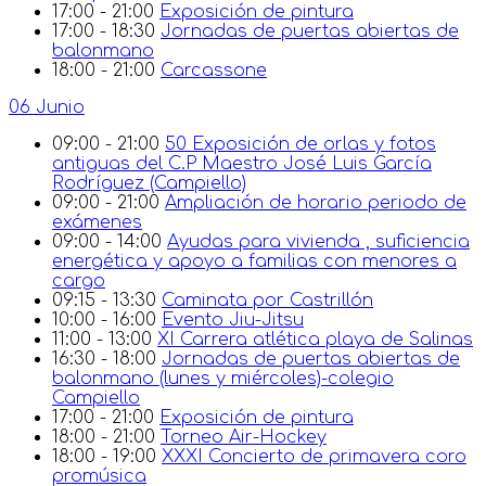
17:00 - 21:00
Exposición de pintura
17:00 - 18:30
Jornadas de puertas abiertas de
balonmano
18:00 - 21:00
Carcassone
06 Junio
09:00 - 21:00
50 Exposición de orlas y fotos
antiguas del C.P Maestro José Luis García
Rodríguez (Campiello)
09:00 - 21:00
Ampliación de horario periodo de
exámenes
09:00 - 14:00
Ayudas para vivienda , suficiencia
energética y apoyo a familias con menores a
cargo
09:15 - 13:30
Caminata por Castrillón
10:00 - 16:00
Evento Jiu-Jitsu
11:00 - 13:00
XI Carrera atlética playa de Salinas
16:30 - 18:00
Jornadas de puertas abiertas de
balonmano (lunes y miércoles)-colegio
Campiello
17:00 - 21:00
Exposición de pintura
18:00 - 21:00
Torneo Air-Hockey
18:00 - 19:00
XXXI Concierto de primavera coro
promúsica