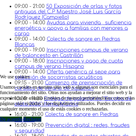
09:00 - 21:00
50 Exposición de orlas y fotos
antiguas del C.P Maestro José Luis García
Rodríguez (Campiello)
09:00 - 14:00
Ayudas para vivienda , suficiencia
energética y apoyo a familias con menores a
cargo
09:00 - 14:00
Colecta de sangre en Piedras
Blancas
09:00 - 19:00
Inscripciones campus de verano
de baloncesto en Castrillón
09:00 - 18:00
Inscripciones y pago de cuota
campus de verano Hispano
09:00 - 14:00
Oferta genérica al sepe para
We use cookies
selección de socorristas acuáticos
09:15 - 21:00
Comienzo de preinscripción de
Usamos cookies en nuestro sitio web y algunas son esenciales para el
cursillos de verano de natación
funcionamiento del sitio. Otras nos ayudan a mejorar el sitio web y la
experiencia de usuario (cookies de rastreo) permitiéndonos conocer las
10:30 - 11:30
Entrega de galardones "Escoba de
páginas más visitadas y los dispositivos utilizados. Puedes decidir en
plata 2026"-Ifema-Madrid
cualquier momento el uso de estás cookies o rechazarlas.
16:00 - 21:00
Colecta de sangre en Piedras
De acuerdo
Rechazar
Blancas
16:00 - 19:00
Prevención digital : redes, fraudes
y seguridad