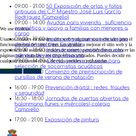
09:00 - 21:00
50 Exposición de orlas y fotos
antiguas del C.P Maestro José Luis García
Rodríguez (Campiello)
09:00 - 14:00
Ayudas para vivienda , suficiencia
energética y apoyo a familias con menores a
We use cookies
cargo
Usamos cookies en nuestro sitio web y algunas son esenciales para el
09:00 - 19:00
Inscripciones campus de verano
funcionamiento del sitio. Otras nos ayudan a mejorar el sitio web y la
de baloncesto en Castrillón
experiencia de usuario (cookies de rastreo) permitiéndonos conocer las
09:00 - 18:00
Inscripciones y pago de cuota
páginas más visitadas y los dispositivos utilizados. Puedes decidir en
campus de verano Hispano
cualquier momento el uso de estás cookies o rechazarlas.
09:00 - 14:00
Oferta genérica al sepe para
selección de socorristas acuáticos
De acuerdo
Rechazar
09:15 - 21:00
Comienzo de preinscripción de
cursillos de verano de natación
16:00 - 19:00
Prevención digital : redes, fraudes
y seguridad
16:30 - 18:00
Jornadas de puertas abiertas de
balonmano (lunes y miércoles)-colegio
Campiello
17:00 - 21:00
Exposición de pintura