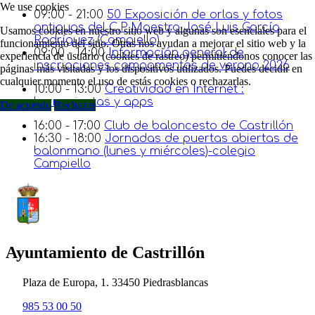
We use cookies
09:00 - 21:00
50 Exposición de orlas y fotos
antiguas del C.P Maestro José Luis García
Usamos cookies en nuestro sitio web y algunas son esenciales para el
Rodríguez (Campiello)
funcionamiento del sitio. Otras nos ayudan a mejorar el sitio web y la
09:00 - 14:00
Información general de
experiencia de usuario (cookies de rastreo) permitiéndonos conocer las
inscripciones campamentos de verano 2026
páginas más visitadas y los dispositivos utilizados. Puedes decidir en
cualquier momento el uso de estás cookies o rechazarlas.
10:00 - 13:00
Creatividad en Internet :
herramientas y apps
De acuerdo
Rechazar
16:00 - 17:00
Club de baloncesto de Castrillón
16:30 - 18:00
Jornadas de puertas abiertas de
balonmano (lunes y miércoles)-colegio
Campiello
Ayuntamiento de Castrillón
Plaza de Europa, 1. 33450 Piedrasblancas
985 53 00 50