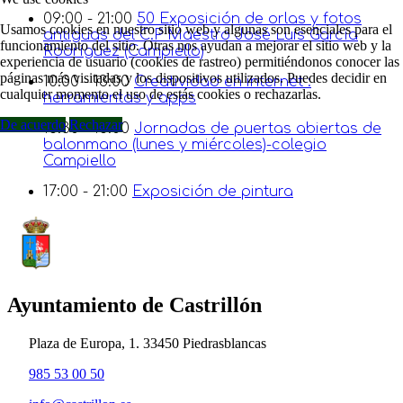
09:00 - 21:00
50 Exposición de orlas y fotos
Usamos cookies en nuestro sitio web y algunas son esenciales para el
antiguas del C.P Maestro José Luis García
funcionamiento del sitio. Otras nos ayudan a mejorar el sitio web y la
Rodríguez (Campiello)
experiencia de usuario (cookies de rastreo) permitiéndonos conocer las
páginas más visitadas y los dispositivos utilizados. Puedes decidir en
10:00 - 13:00
Creatividad en internet :
cualquier momento el uso de estás cookies o rechazarlas.
herramientas y apps
De acuerdo
Rechazar
16:30 - 18:00
Jornadas de puertas abiertas de
balonmano (lunes y miércoles)-colegio
Campiello
17:00 - 21:00
Exposición de pintura
Ayuntamiento de Castrillón
Plaza de Europa, 1. 33450 Piedrasblancas
985 53 00 50