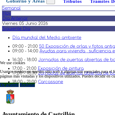
Gobierno y Áreas
Tributos
Trámites D
Semanal
Hoy
Día Anterior
Viernes 05 Junio 2026
Siguiente Día
Día mundial del Medio ambiente
09:00 - 21:00
50 Exposición de orlas y fotos anti
09:00 - 14:00
Ayudas para vivienda , suficiencia
16:30 - 18:00
Jornadas de puertas abiertas de ba
We use cookies
17:00 - 21:00
Exposición de pintura
Usamos cookies en nuestro sitio web y algunas son esenciales para el fu
17:00 - 18:30
Jornadas de puertas abiertas de 
páginas más visitadas y los dispositivos utilizados. Puedes decidir en 
18:00 - 21:00
Carcassone
De acuerdo
Rechazar
Ayuntamiento de Castrillón