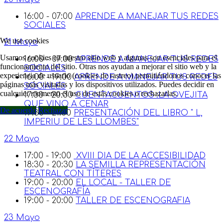
16:00 - 07:00
APRENDE A MANEJAR TUS REDES
SOCIALES
We use cookies
21 Mayo
Usamos cookies en nuestro sitio web y algunas son esenciales para el
16:00 - 07:00
APRENDE A MANEJAR TUS REDES
funcionamiento del sitio. Otras nos ayudan a mejorar el sitio web y la
SOCIALES
experiencia de usuario (cookies de rastreo) permitiéndonos conocer las
16:00 - 19:00
APRENDE A MANEJAR TUS REDES
páginas más visitadas y los dispositivos utilizados. Puedes decidir en
SOCIALES
cualquier momento el uso de estás cookies o rechazarlas.
17:30 - 20:30
CUENTACUENTOS :LA OVEJITA
QUE VINO A CENAR
De acuerdo
Rechazar
19:30 - 21:30
PRESENTACIÓN DEL LIBRO " L,
IMPERIU DE LES LLOMBES"
22 Mayo
17:00 - 19:00
XVIII DIA DE LA ACCESIBILIDAD
18:30 - 20:30
LA SEMILLA REPRESENTACIÓN
TEATRAL CON TÍTERES
19:00 - 20:00
EL LOCAL - TALLER DE
ESCENOGRAFÍA
19:00 - 20:00
TALLER DE ESCENOGRAFIA
23 Mayo