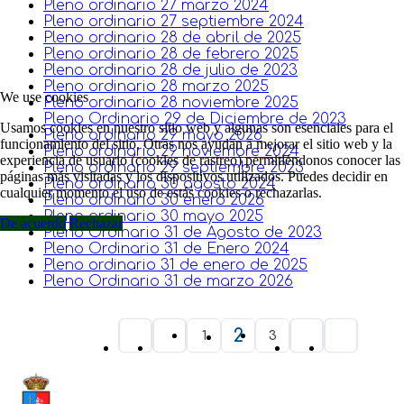
Pleno ordinario 27 marzo 2024
Pleno ordinario 27 septiembre 2024
Pleno ordinario 28 de abril de 2025
Pleno ordinario 28 de febrero 2025
Pleno ordinario 28 de julio de 2023
Pleno ordinario 28 marzo 2025
We use cookies
Pleno ordinario 28 noviembre 2025
Pleno Ordinario 29 de Diciembre de 2023
Usamos cookies en nuestro sitio web y algunas son esenciales para el
Pleno ordinario 29 mayo 2026
funcionamiento del sitio. Otras nos ayudan a mejorar el sitio web y la
Pleno ordinario 29 noviembre 2024
experiencia de usuario (cookies de rastreo) permitiéndonos conocer las
Pleno ordinario 29 septiembre 2023
páginas más visitadas y los dispositivos utilizados. Puedes decidir en
Pleno ordinario 30 agosto 2024
cualquier momento el uso de estás cookies o rechazarlas.
Pleno ordinario 30 enero 2026
Pleno ordinario 30 mayo 2025
De acuerdo
Rechazar
Pleno Ordinario 31 de Agosto de 2023
Pleno Ordinario 31 de Enero 2024
Pleno ordinario 31 de enero de 2025
Pleno Ordinario 31 de marzo 2026
2
1
3