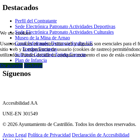
Destacados
Perfil del Contratante
Sede Electrónica Patronato Actividades Deportivas
Sede Electrónica Patronato Actividades Culturales
We use cookies
Museo de la Mina de Arnao
Canal Infofraude: Denuncia fondos UE
Usamos cookies en nuestro sitio web y algunas son esenciales para el f
Fondos Europeos
sitio web y la experiencia de usuario (cookies de rastreo) permitiéndono
Solicitud Gratuidad Tarjeta Conecta
utilizados. Puedes decidir en cualquier momento el uso de estás cookies
Plan de Infancia
De acuerdo
Rechazar
Síguenos
Accesibilidad AA
UNE-EN 301549
© 2026 Ayuntamiento de Castrillón. Todos los derechos reservados.
Aviso Legal
Política de Privacidad
Declaración de Accesibilidad