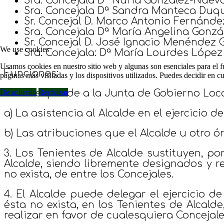
Sra. Concejala Dª Nuria González-Nuev
Sra. Concejala Dª Sandra Manteca Duq
Sr. Concejal D. Marco Antonio Fernández
Sra. Concejala Dª María Angelina Gonzál
Sr. Concejal D. José Ignacio Menéndez 
We use cookies
Sra. Concejala: Dª María Lourdes López
Usamos cookies en nuestro sitio web y algunas son esenciales para el fu
Funciones:
páginas más visitadas y los dispositivos utilizados. Puedes decidir en 
2. Corresponde a la Junta de Gobierno Loca
De acuerdo
Rechazar
a) La asistencia al Alcalde en el ejercicio d
b) Las atribuciones que el Alcalde u otro ó
3. Los Tenientes de Alcalde sustituyen, p
Alcalde, siendo libremente designados y r
no exista, de entre los Concejales.
4. El Alcalde puede delegar el ejercicio 
ésta no exista, en los Tenientes de Alcald
realizar en favor de cualesquiera Concejal