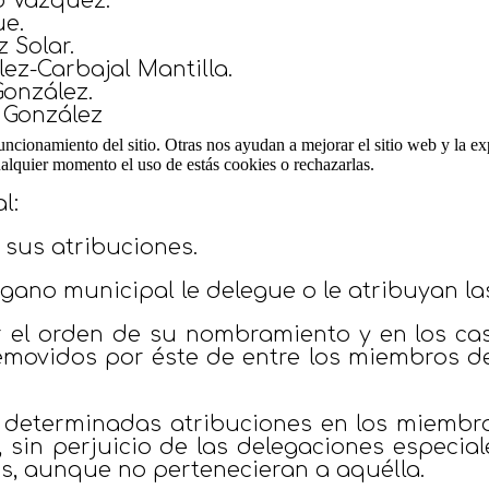
o Vázquez.
ue.
 Solar.
ez-Carbajal Mantilla.
González.
 González
ncionamiento del sitio. Otras nos ayudan a mejorar el sitio web y la ex
cualquier momento el uso de estás cookies o rechazarlas.
l:
e sus atribuciones.
rgano municipal le delegue o le atribuyan las
or el orden de su nombramiento y en los c
emovidos por éste de entre los miembros d
de determinadas atribuciones en los miemb
e, sin perjuicio de las delegaciones especi
es, aunque no pertenecieran a aquélla.