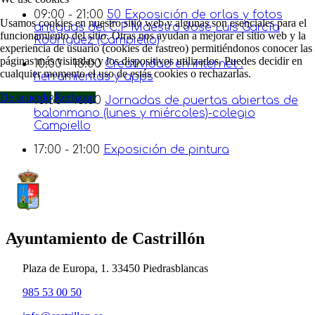
09:00 - 21:00
50 Exposición de orlas y fotos
Usamos cookies en nuestro sitio web y algunas son esenciales para el
antiguas del C.P Maestro José Luis García
funcionamiento del sitio. Otras nos ayudan a mejorar el sitio web y la
Rodríguez (Campiello)
experiencia de usuario (cookies de rastreo) permitiéndonos conocer las
páginas más visitadas y los dispositivos utilizados. Puedes decidir en
10:00 - 13:00
Creatividad en internet :
cualquier momento el uso de estás cookies o rechazarlas.
herramientas y apps
De acuerdo
Rechazar
16:30 - 18:00
Jornadas de puertas abiertas de
balonmano (lunes y miércoles)-colegio
Campiello
17:00 - 21:00
Exposición de pintura
Ayuntamiento de Castrillón
Plaza de Europa, 1. 33450 Piedrasblancas
985 53 00 50