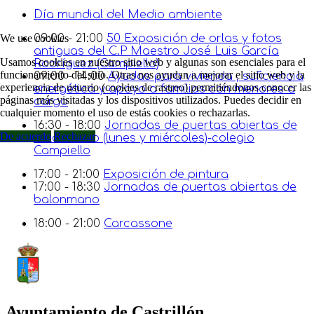
Día mundial del Medio ambiente
We use cookies
09:00 - 21:00
50 Exposición de orlas y fotos
antiguas del C.P Maestro José Luis García
Usamos cookies en nuestro sitio web y algunas son esenciales para el
Rodríguez (Campiello)
funcionamiento del sitio. Otras nos ayudan a mejorar el sitio web y la
09:00 - 14:00
Ayudas para vivienda , suficiencia
experiencia de usuario (cookies de rastreo) permitiéndonos conocer las
energética y apoyo a familias con menores a
páginas más visitadas y los dispositivos utilizados. Puedes decidir en
cargo
cualquier momento el uso de estás cookies o rechazarlas.
16:30 - 18:00
Jornadas de puertas abiertas de
De acuerdo
Rechazar
balonmano (lunes y miércoles)-colegio
Campiello
17:00 - 21:00
Exposición de pintura
17:00 - 18:30
Jornadas de puertas abiertas de
balonmano
18:00 - 21:00
Carcassone
Ayuntamiento de Castrillón