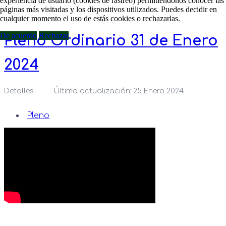
experiencia de usuario (cookies de rastreo) permitiéndonos conocer las
páginas más visitadas y los dispositivos utilizados. Puedes decidir en
cualquier momento el uso de estás cookies o rechazarlas.
De acuerdo
Rechazar
Pleno Ordinario 31 de Enero
2024
Detalles
Última actualización: 25 Enero 2024
Pleno