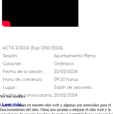
ACTA 2/2024 (Exp.1256/2024).
Sesión:
Ayuntamiento Pleno.
Caracter:
Ordinario
Fecha de la sesión:
23/02/2024
Hora de comienzo:
09:30 horas
Lugar:
Salón de sesiones.
Fecha de convocatoria:
20/02/2024
We use cookies
Leer más…
Usamos cookies en nuestro sitio web y algunas son esenciales para el
funcionamiento del sitio. Otras nos ayudan a mejorar el sitio web y la