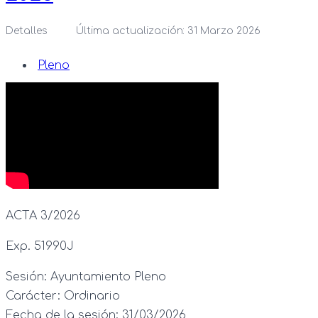
Detalles
Última actualización: 31 Marzo 2026
Pleno
ACTA 3/2026
Exp. 51990J
Sesión:
Ayuntamiento Pleno
Carácter:
Ordinario
Fecha de la sesión:
31/03/2026