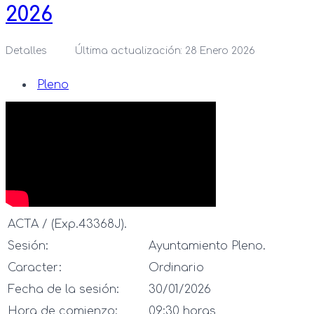
2026
Detalles
Última actualización: 28 Enero 2026
Pleno
ACTA / (Exp.43368J).
Sesión:
Ayuntamiento Pleno.
Caracter:
Ordinario
Fecha de la sesión:
30/01/2026
Hora de comienzo:
09:30 horas